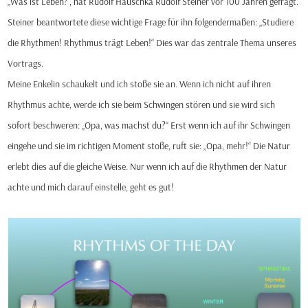
„Was ist Leben?“, hat Rudolf Hauschka Rudolf Steiner vor 100 Jahren gefragt.
Steiner beantwortete diese wichtige Frage für ihn folgendermaßen: „Studiere
die Rhythmen! Rhythmus trägt Leben!“ Dies war das zentrale Thema unseres
Vortrags.
Meine Enkelin schaukelt und ich stoße sie an. Wenn ich nicht auf ihren
Rhythmus achte, werde ich sie beim Schwingen stören und sie wird sich
sofort beschweren: „Opa, was machst du?“ Erst wenn ich auf ihr Schwingen
eingehe und sie im richtigen Moment stoße, ruft sie: „Opa, mehr!“ Die Natur
erlebt dies auf die gleiche Weise. Nur wenn ich auf die Rhythmen der Natur
achte und mich darauf einstelle, geht es gut!