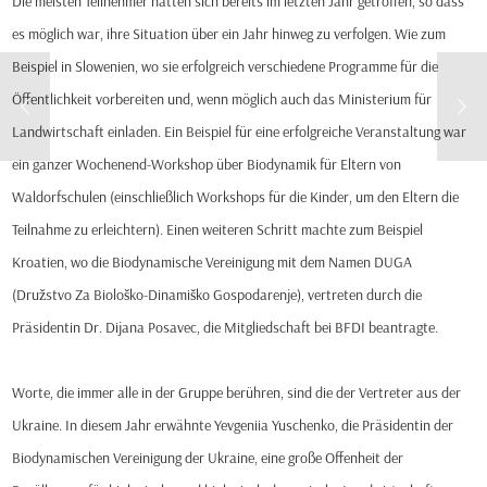
Die meisten Teilnehmer hatten sich bereits im letzten Jahr getroffen, so dass
es möglich war, ihre Situation über ein Jahr hinweg zu verfolgen. Wie zum
Beispiel in Slowenien, wo sie erfolgreich verschiedene Programme für die
Öffentlichkeit vorbereiten und, wenn möglich auch das Ministerium für
Landwirtschaft einladen. Ein Beispiel für eine erfolgreiche Veranstaltung war
ein ganzer Wochenend-Workshop über Biodynamik für Eltern von
Waldorfschulen (einschließlich Workshops für die Kinder, um den Eltern die
Teilnahme zu erleichtern). Einen weiteren Schritt machte zum Beispiel
Kroatien, wo die Biodynamische Vereinigung mit dem Namen DUGA
(Družstvo Za Biološko-Dinamiško Gospodarenje), vertreten durch die
Präsidentin Dr. Dijana Posavec, die Mitgliedschaft bei BFDI beantragte.
Worte, die immer alle in der Gruppe berühren, sind die der Vertreter aus der
Ukraine. In diesem Jahr erwähnte Yevgeniia Yuschenko, die Präsidentin der
Biodynamischen Vereinigung der Ukraine, eine große Offenheit der